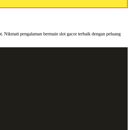
pot. Nikmati pengalaman bermain slot gacor terbaik dengan peluang