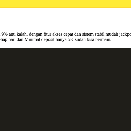
9,9% anti kalah, dengan fitur akses cepat dan sistem stabil mudah jack
etiap hari dan Minimal deposit hanya 5K sudah bisa bermain.