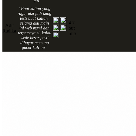
eiii”
“Buat kalian yang
ragu, aku jadi kang
testi buat kalian.
4.7
selama aku main
Adit
out
ini web resmi dan
Radika
terpercaya si, kalau
of 5
wede besar pasti
dibayar memang
gacor kali ini”