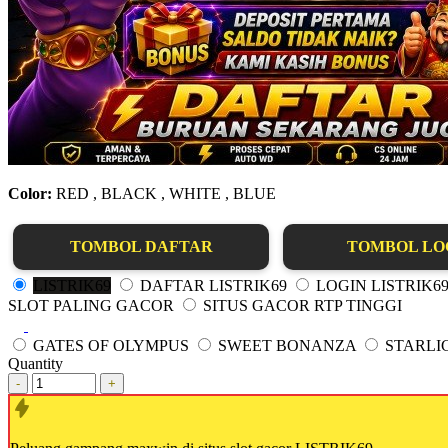
Color:
RED , BLACK , WHITE , BLUE
TOMBOL DAFTAR
TOMBOL LO
LISTRIK69
DAFTAR LISTRIK69
LOGIN LISTRIK6
SLOT PALING GACOR
SITUS GACOR RTP TINGGI
GATES OF OLYMPUS
SWEET BONANZA
STARLI
Quantity
-
+