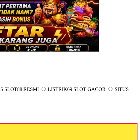
US SLOT88 RESMI
LISTRIK69 SLOT GACOR
SITUS