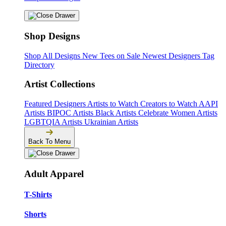
Shop Designs
Shop All Designs
New Tees on Sale
Newest Designers
Tag
Directory
Artist Collections
Featured Designers
Artists to Watch
Creators to Watch
AAPI
Artists
BIPOC Artists
Black Artists
Celebrate Women Artists
LGBTQIA Artists
Ukrainian Artists
Back To Menu
Adult Apparel
T-Shirts
Shorts