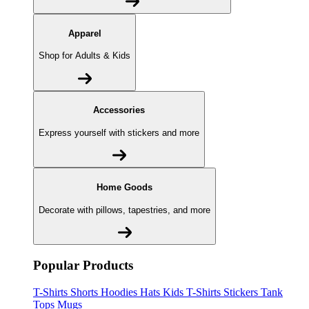
Apparel
Shop for Adults & Kids
Accessories
Express yourself with stickers and more
Home Goods
Decorate with pillows, tapestries, and more
Popular Products
T-Shirts
Shorts
Hoodies
Hats
Kids T-Shirts
Stickers
Tank
Tops
Mugs