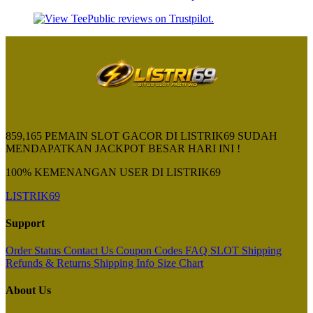
859,165 PEMAIN SLOT GACOR DI LISTRIK69 SUDAH
MENDAPATKAN JACKPOT BESAR HARI INI !
100% KEMENANGAN USER DI LISTRIK69
LISTRIK69
Support
Order Status
Contact Us
Coupon Codes
FAQ
SLOT Shipping
Refunds & Returns
Shipping Info
Size Chart
About Us