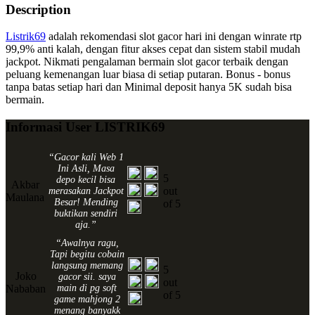
Description
Listrik69
adalah rekomendasi slot gacor hari ini dengan winrate rtp
99,9% anti kalah, dengan fitur akses cepat dan sistem stabil mudah
jackpot. Nikmati pengalaman bermain slot gacor terbaik dengan
peluang kemenangan luar biasa di setiap putaran. Bonus - bonus
tanpa batas setiap hari dan Minimal deposit hanya 5K sudah bisa
bermain.
Informasi User LISTRIK69
“Gacor kali Web 1
Ini Asli, Masa
5
depo kecil bisa
Akbar
out
merasakan Jackpot
Maulana
Besar! Mending
of 5
buktikan sendiri
aja.”
“Awalnya ragu,
Tapi begitu cobain
langsung memang
5
Joko
gacor sii. saya
out
Nababan
main di pg soft
of 5
game mahjong 2
menang banyakk