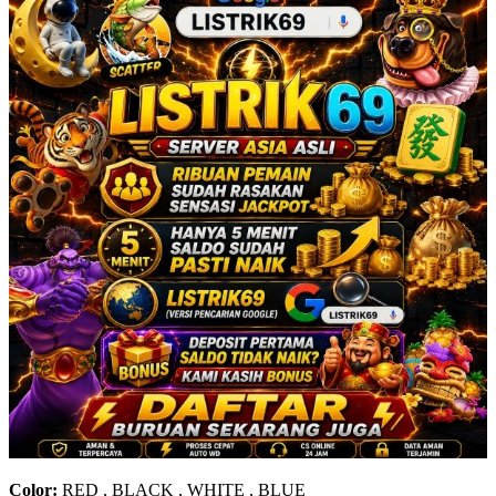
Color:
RED , BLACK , WHITE , BLUE