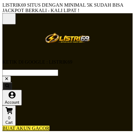
LISTRIK69 SITUS DENGAN MINIMAL 5K SUDAH BISA
JACKPOT BERKALI - KALI LIPAT !
KETIK DI GOOGLE : LISTRIK69
Account
0
Cart
BUAT AKUN GACOR