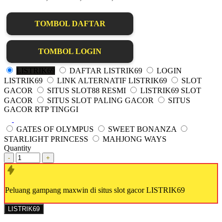
TOMBOL DAFTAR
TOMBOL LOGIN
LISTRIK69
DAFTAR LISTRIK69
LOGIN
LISTRIK69
LINK ALTERNATIF LISTRIK69
SLOT
GACOR
SITUS SLOT88 RESMI
LISTRIK69 SLOT
GACOR
SITUS SLOT PALING GACOR
SITUS
GACOR RTP TINGGI
GATES OF OLYMPUS
SWEET BONANZA
STARLIGHT PRINCESS
MAHJONG WAYS
Quantity
-
+
Peluang
gampang maxwin
di situs slot gacor
LISTRIK69
LISTRIK69