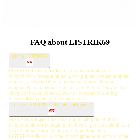
FAQ about LISTRIK69
Apa itu LISTRIK69?
LISTRIK69 adalah platform permainan online yang
menyediakan berbagai pilihan game populer dengan tampilan
modern, akses mudah, dan pengalaman bermain yang
nyaman. Banyak pemain mencari LISTRIK69 sebagai situs
slot gacor karena pilihan game-nya beragam dan sering
menghadirkan peluang menang menarik.
Kenapa LISTRIK69 disebut situs slot gacor?
stilah situs slot gacor biasanya digunakan pemain untuk
menyebut platform dengan game favorit, performa stabil, dan
banyak pilihan room/game yang ramai dimainkan.
LISTRIK69 dikenal karena koleksi game populer dan update,