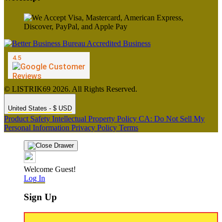
© LISTRIK69 2026. All Rights Reserved.
United States - $ USD
Product Safety
Intellectual Property Policy
CA: Do Not Sell My
Personal Information
Privacy Policy
Terms
Welcome Guest!
Log In
Sign Up