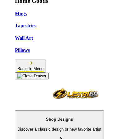
Home Goods
Mugs
Tapestries
Wall Art
Pillows
Back To Menu
Shop Designs
Discover a classic design or new favorite artist