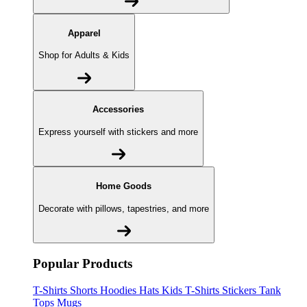
Apparel
Shop for Adults & Kids
Accessories
Express yourself with stickers and more
Home Goods
Decorate with pillows, tapestries, and more
Popular Products
T-Shirts
Shorts
Hoodies
Hats
Kids T-Shirts
Stickers
Tank
Tops
Mugs